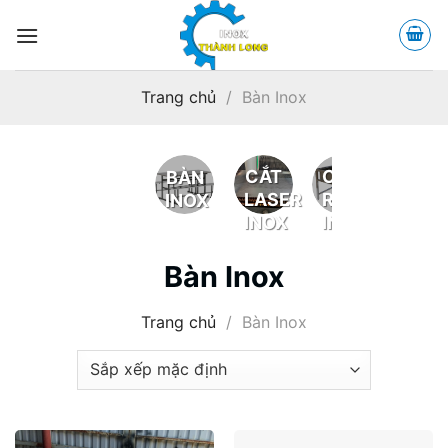
Bỏ
qua
nội
dung
Trang chủ
/
Bàn Inox
CẮT
CHẬU
CỘT
BÀN
LASER
RỬA
CỜ
INOX
INOX
INOX
INOX
Bàn Inox
Trang chủ
/
Bàn Inox