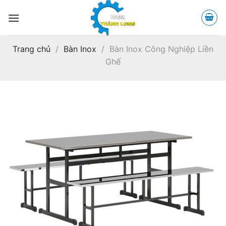
Bỏ
qua
nội
dung
Trang chủ
/
Bàn Inox
/
Bàn Inox Công Nghiệp Liền
Ghế