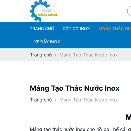
Bỏ
T
qua
ki
nội
dung
TRANG CHỦ
CỘT CỜ INOX
MÁNG THÁC N
XE ĐẨY INOX
Trang chủ
/
Máng Tạo Thác Nước Inox
Máng Tạo Thác Nước Inox
Trang chủ
/
Máng Tạo Thác Nước Inox
M
Máng tạo thác nước inox cho hồ bơi, bể cá, g