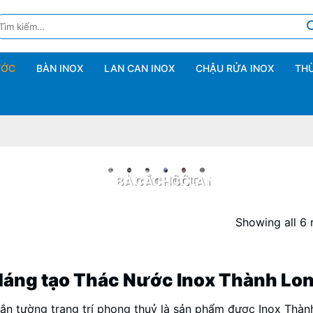
ìm
ếm:
ƯỚC
BÀN INOX
LAN CAN INOX
CHẬU RỬA INOX
THÙ
BÀN
CẮT
CHẬU
CỘT
LAN
MÁNG
THÙNG
XE
INOX
LASER
RỬA
CỜ
CAN
TẠO
ĐÁ
ĐẨY
INOX
INOX
INOX
INOX
THÁC
INOX
INOX
Showing all 6 
NƯỚC
INOX
áng tạo Thác Nước Inox Thành Lo
ắn tường trang trí phong thuỷ là sản phẩm được Inox Thành 