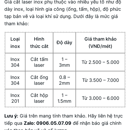
Giá cắt laser inox phụ thuộc vào nhiều yếu tố như độ
dày inox, loại hình gia công (ống, tấm, hộp), độ phức
tạp bản vẽ và loại khí sử dụng. Dưới đây là mức giá
tham khảo:
Loại
Hình
Giá tham khảo
Độ dày
inox
thức cắt
(VNĐ/mét)
Inox
Cắt tấm
1 –
Từ 2.500 – 5.000
304
laser
3mm
Inox
Cắt ống
0.8 –
Từ 3.500 – 7.000
304
laser
2mm
Inox
Cắt hộp
1 –
Từ 3.000 – 6.000
201
laser
1.5mm
Lưu ý:
Giá trên mang tính tham khảo. Hãy liên hệ trực
tiếp qua
Zalo: 0906.05.07.09
để nhận báo giá chính